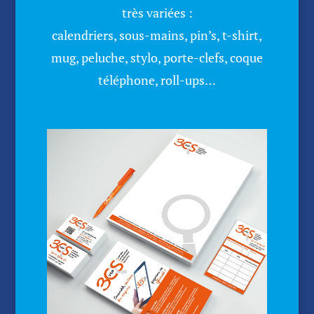
très variées :
calendriers, sous-mains, pin’s, t-shirt,
mug, peluche, stylo, porte-clefs, coque
téléphone, roll-ups…